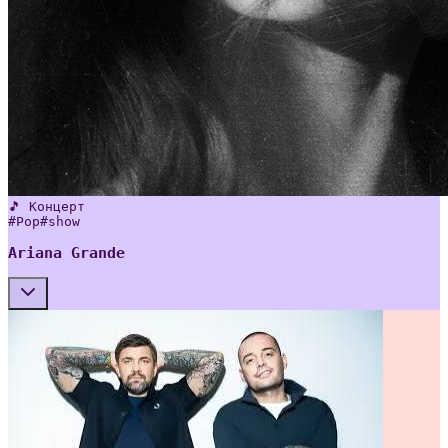
🎵 Концерт
#
Pop
#
show
Ariana Grande