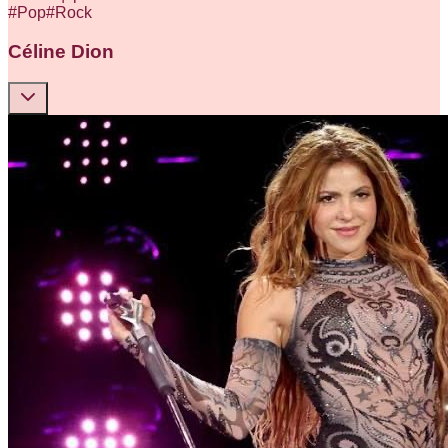
#
Pop
#
Rock
Céline Dion