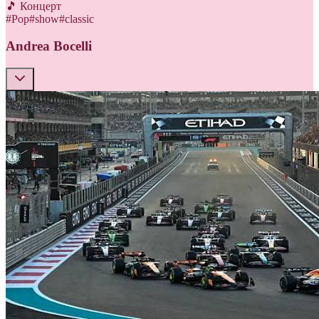
🎵 Концерт
#
Pop
#
show
#
classic
Andrea Bocelli