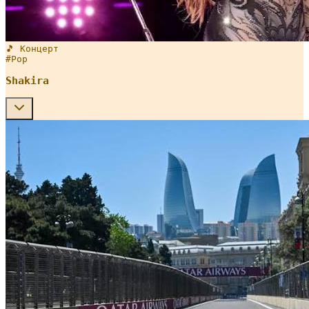
🎵 Концерт
#
Pop
Shakira