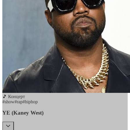
🎵 Концерт
#
show
#
rap
#
hiphop
YE (Kaney West)