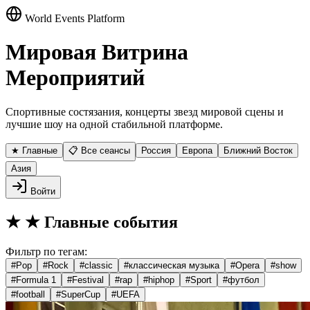
World Events Platform
Мировая Витрина
Мероприятий
Спортивные состязания, концерты звезд мировой сцены и
лучшие шоу на одной стабильной платформе.
★ Главные
📋 Все сеансы
Россия
Европа
Ближний Восток
Азия
Войти
★
★ Главные события
Фильтр по тегам:
#
Pop
#
Rock
#
classic
#
классическая музыка
#
Opera
#
show
#
Formula 1
#
Festival
#
rap
#
hiphop
#
Sport
#
футбол
#
football
#
SuperCup
#
UEFA