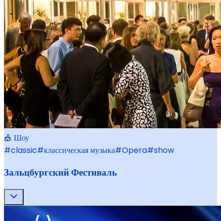
🎪 Шоу
#
classic
#
классическая музыка
#
Opera
#
show
Зальцбургский Фестиваль