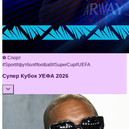
⚽ Спорт
#
Sport
#
футбол
#
football
#
SuperCup
#
UEFA
Супер Кубок УЕФА 2026