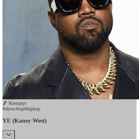
🎵 Концерт
#
show
#
rap
#
hiphop
YE (Kaney West)