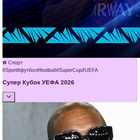
⚽ Спорт
#
Sport
#
футбол
#
football
#
SuperCup
#
UEFA
Супер Кубок УЕФА 2026