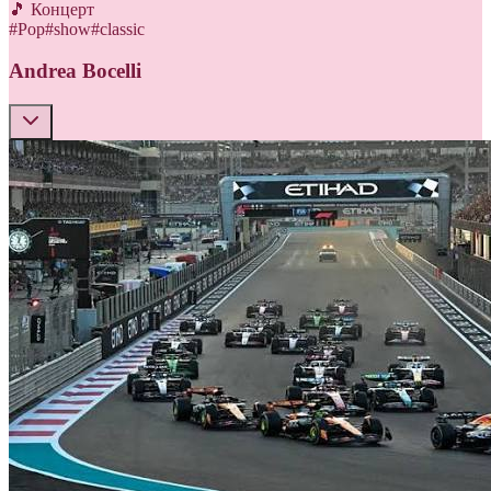
🎵 Концерт
#
Pop
#
show
#
classic
Andrea Bocelli