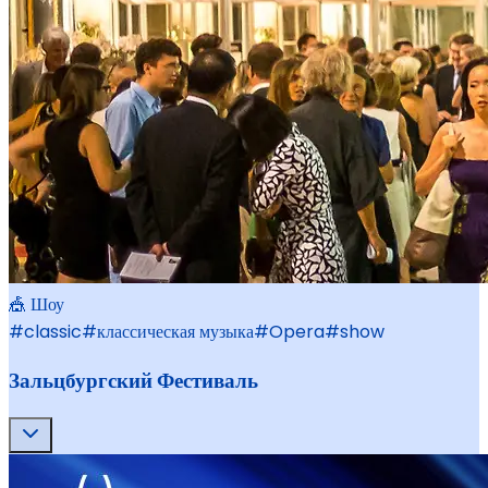
🎪 Шоу
#
classic
#
классическая музыка
#
Opera
#
show
Зальцбургский Фестиваль