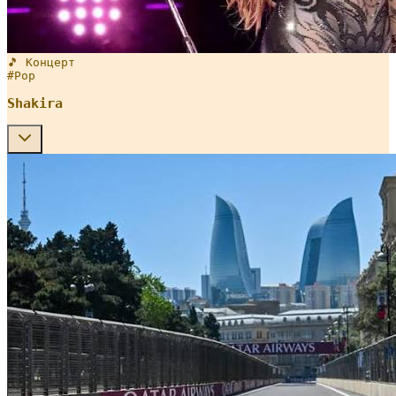
🎵 Концерт
#
Pop
Shakira