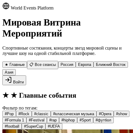
World Events Platform
Мировая Витрина
Мероприятий
Спортивные состязания, концерты звезд мировой сцены и
лучшие шоу на одной стабильной платформе.
★ Главные
📋 Все сеансы
Россия
Европа
Ближний Восток
Азия
Войти
★
★ Главные события
Фильтр по тегам:
#
Pop
#
Rock
#
classic
#
классическая музыка
#
Opera
#
show
#
Formula 1
#
Festival
#
rap
#
hiphop
#
Sport
#
футбол
#
football
#
SuperCup
#
UEFA