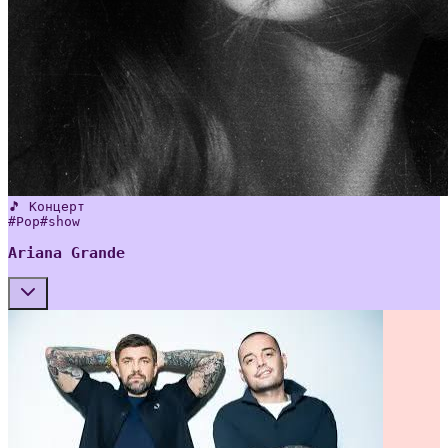
🎵 Концерт
#
Pop
#
show
Ariana Grande