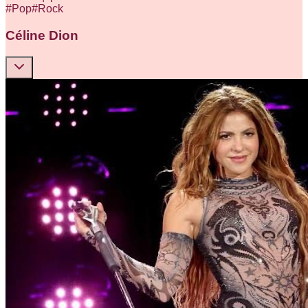
#
Pop
#
Rock
Céline Dion